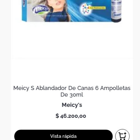
Meicy S Ablandador De Canas 6 Ampolletas
De 30ml
meicy's
$
46
.
200
,
00