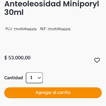
Anteoleosidad Miniporyl
Botas
30ml
Dko
PLU:
7702678195974
REF:
7702678195974
$
53
.
000
,
00
Cantidad
1
Agregar al carrito