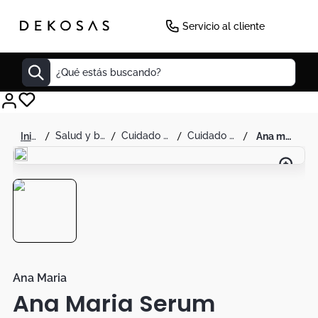
Servicio al cliente
¿Qué estás buscando?
Cuadros
salud y belleza
cuidado personal
cuidado facial
ana maria serum anteoleosidad miniporyl 30ml
Decoracion
Cabecero
Tapete
Lamparas
Cuadro
Sillas
Ana Maria
Ana Maria Serum
Duvet