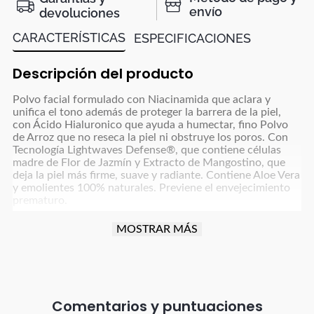
envío
devoluciones
CARACTERÍSTICAS
ESPECIFICACIONES
Descripción del producto
Polvo facial formulado con Niacinamida que aclara y
unifica el tono además de proteger la barrera de la piel,
con Ácido Hialuronico que ayuda a humectar, fino Polvo
de Arroz que no reseca la piel ni obstruye los poros. Con
Tecnología Lightwaves Defense®, que contiene células
madre de Flor de Jazmín y Extracto de Mangostino, que
deja la piel más firme, suave y radiante. Contiene Aloe Vera
y emolientes 100% naturales. Previene el envejecimiento
prematuro.
Hipoalergénico. No comedogénico. Dermatológicamente
MOSTRAR MÁS
probado. Producto vegano
Beneficios:
Sella el maquillaje
No reseca. Humecta la piel. Apto para pieles sensibles
Protege la piel
Comentarios