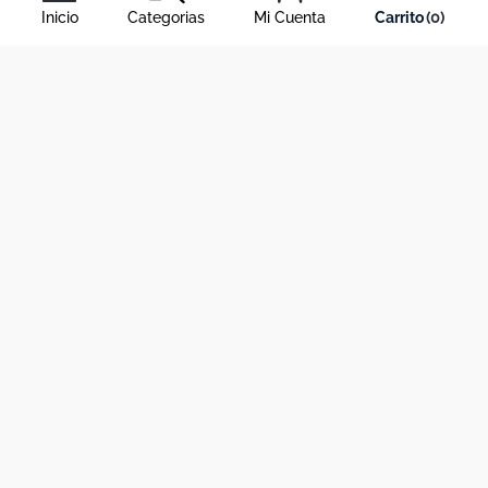
Inicio
Categorias
Mi Cuenta
0
Acerca de Dekosas
Links de interés
Contáctanos
Horario de atención contact center
Medios de pago y sitio seguro