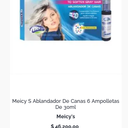
Meicy S Ablandador De Canas 6 Ampolletas
De 30ml
meicy's
$
46
.
200
,
00