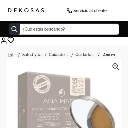
Servicio al cliente
¿Qué estás buscando?
Cuadros
salud y belleza
cuidado personal
cuidado facial
ana maria polvo facial compacto aclarante cocoa 15g
Decoracion
Cabecero
Tapete
Lamparas
Cuadro
Sillas
Duvet