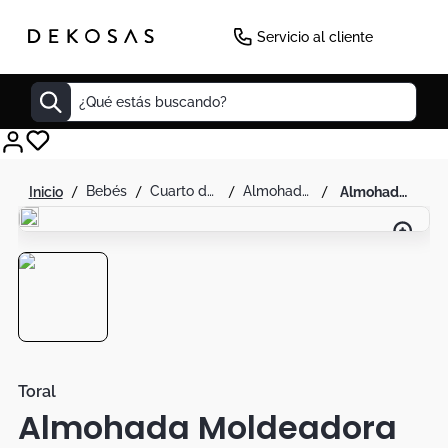
Servicio al cliente
¿Qué estás buscando?
Cuadros
bebés
cuarto del bebe
almohadas y cojines
almohada moldeadora beige - toral
Decoracion
Tapete
Cabecero
Lamparas
Cuadro
Sillas
Toral
Almohada Moldeadora
Duvet