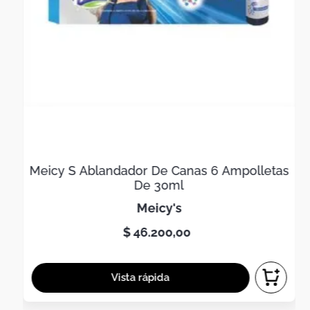
Meicy S Ablandador De Canas 6 Ampolletas
De 30ml
meicy's
$
46
.
200
,
00