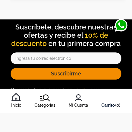
10% de
descuento
Suscribirme
Al inscribirte al newsletter, aceptas nuestros
términos y
condiciones
, y nuestra
política de tratamiento de información
.
Inicio
Categorias
Mi Cuenta
0