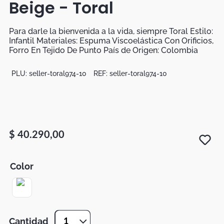
Beige - Toral
Botas
Dko
Para darle la bienvenida a la vida, siempre Toral Estilo:
Infantil Materiales: Espuma Viscoelástica Con Orificios,
Forro En Tejido De Punto País de Origen: Colombia
PLU:
seller-toral974-10
REF:
seller-toral974-10
$
40
.
290
,
00
Color
Cantidad
1