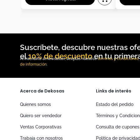
10% de descuento
Al inscribirte al newsletter, aceptas nuestros
términos y condiciones
de información
.
Acerca de Dekosas
Links de interés
Quienes somos
Estado del pedido
Quiero ser vendedor
Términos y Condicio
Ventas Corporativas
Consulta de cupones
Trabaja con nosotros
Politica de privacida