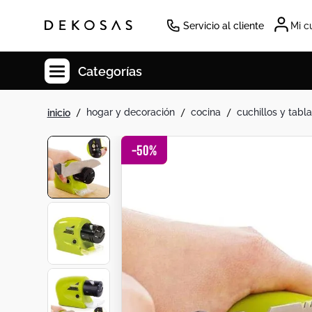
Servicio al cliente
Mi c
Categorías
hogar y decoración
cocina
cuchillos y tabl
Cuadros
Decoracion
-
50
%
Tapete
Cabecero
Lamparas
Cuadro
Sillas
Duvet