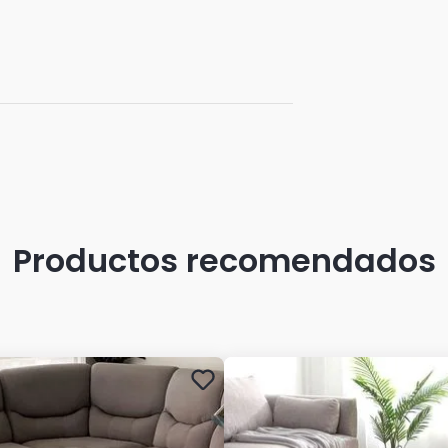
os
ilado
o
urante el uso
icolaje
 ANCHO X 6 PROFUNDO
Productos recomendados
 según la disponibilidad en el momento*
 es referencial para que puedas ver los
ción 1 nuestra de despacho. Pero dejamos
egara en otro color. **
 por lo cual no incluye ningún adorno, ni
lemento que lo acompañan.
 de este producto es exclusivamente por
r mal uso o por desconocimiento de uso
icas, términos y condiciones establecidos