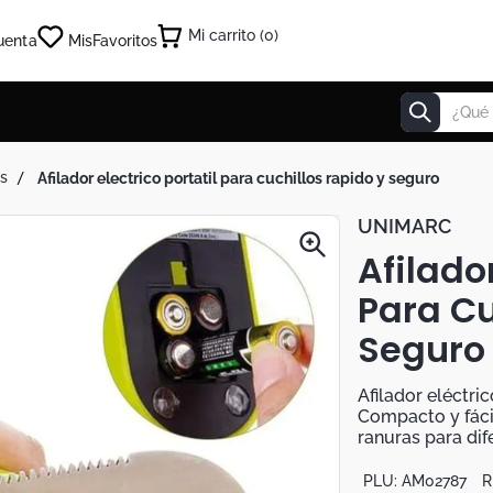
0
uenta
Mis
Favoritos
¿Qué estás
as
afilador electrico portatil para cuchillos rapido y seguro
UNIMARC
Afilador
Para Cu
Seguro
Afilador eléctric
Compacto y fácil
ranuras para dife
PLU:
AM02787
R