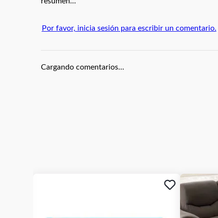
Ranuras múltiples para diferentes tipos de fil
resumen…
Contenedor transparente para residuos de af
Botón de encendido práctico y de fácil acces
Por favor, inicia sesión para escribir un comentario.
Base antideslizante para mayor estabilidad d
Ideal para cocina, herramientas de jardín o br
Fácil de usar incluso sin experiencia previa
Cargando comentarios…
Material: Plástico
Herramientas compatibles: Cuchillos, Tijeras
Funciona con pilas(NO INCLUIDAS)
Dimensiones Aproximadas: 8 ALTO X 15
*IMPORTANTE* El color del producto puede variar,
**INFORMACION IMPORTANTE **El color de la foto
atributos del producto y al mismo tiempo es la op
la aclaración para que lo tengas presente por si te ll
NOTA : La foto de este producto ha sido ambientada,
accesorios, ni piezas adicionales ni ningún otro e
Observaciones De Garantía: 1 Mes**** La garantía
defectos de fábrica, no por daños ocasionados po
del cliente. La garantía se tramitará bajo las polít