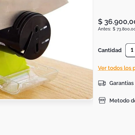
$
36
.
900
,
0
$
73
.
800
,
0
Cantidad
1
Ver todos los
Garantias
Metodo de