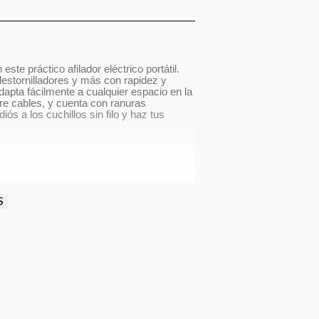
ste práctico afilador eléctrico portátil.
, destornilladores y más con rapidez y
pta fácilmente a cualquier espacio en la
ere cables, y cuenta con ranuras
iós a los cuchillos sin filo y haz tus
S
 y más
r
 incluidas)