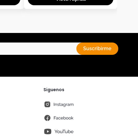
Suscribirme
Siguenos
instagram
fb
You Tube