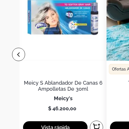
por la empresa. ****
Ofertas
Meicy S Ablandador De Canas 6
Ampolletas De 30ml
meicy's
$
46
.
200
,
00