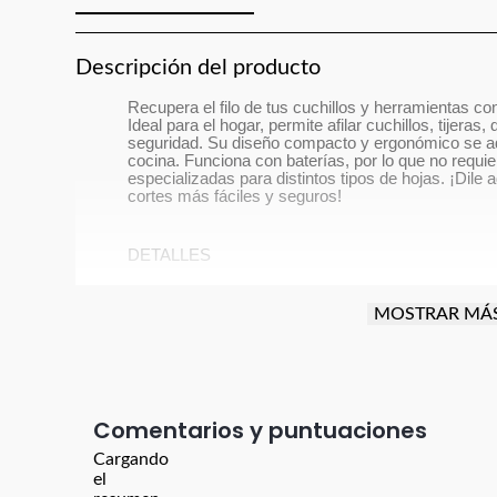
Descripción del producto
Recupera el filo de tus cuchillos y herramientas con e
Ideal para el hogar, permite afilar cuchillos, tijeras
seguridad. Su diseño compacto y ergonómico se ada
cocina. Funciona con baterías, por lo que no requi
especializadas para distintos tipos de hojas. ¡Dile ad
cortes más fáciles y seguros!
DETALLES
MOSTRAR MÁ
Afilador eléctrico portátil para uso doméstico
Apto para cuchillos, tijeras, destornilladores
Comentarios
Diseño compacto, liviano y fácil de almacena
Cargando
Funcionamiento a baterías (requiere 4 AA, no
el