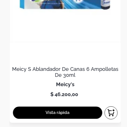
Meicy S Ablandador De Canas 6 Ampolletas
De 30ml
meicy's
$
46
.
200
,
00