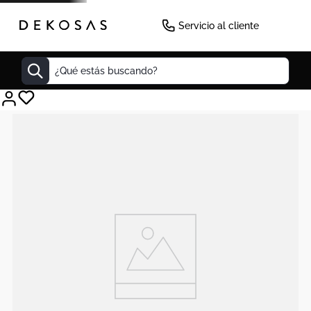
Servicio al cliente
¿Qué estás buscando?
Cuadros
Decoracion
Cabecero
Tapete
Lamparas
Cuadro
Sillas
Duvet