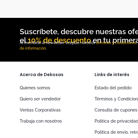
10% de descuento
Al inscribirte al newsletter, aceptas nuestros
términos y condiciones
de información
.
Acerca de Dekosas
Links de interés
Quienes somos
Estado del pedido
Quiero ser vendedor
Términos y Condicio
Ventas Corporativas
Consulta de cupones
Trabaja con nosotros
Politica de privacida
Política de envio, re