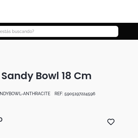
 buscando?
 Sandy Bowl 18 Cm
ANDYBOWL-ANTHRACITE
REF:
5905197224596
0