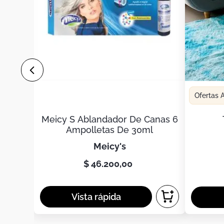
Ofertas
Meicy S Ablandador De Canas 6
Ampolletas De 30ml
meicy's
$
46
.
200
,
00