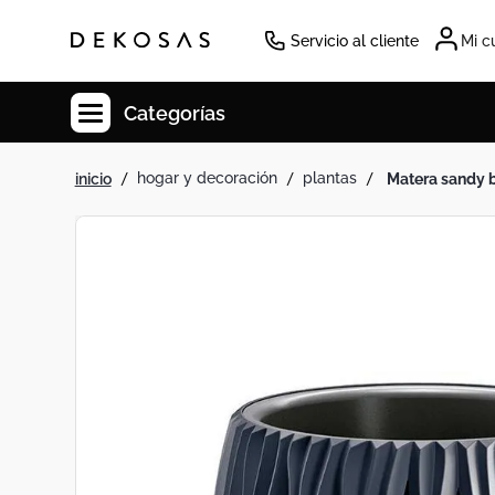
Servicio al cliente
Mi c
Categorías
hogar y decoración
plantas
matera sandy
Cuadros
Decoracion
Tapete
Cabecero
Lamparas
Cuadro
Sillas
Duvet