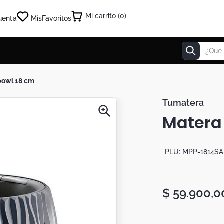
0
uenta
Mis
Favoritos
¿Qué estás
 bowl 18 cm
Tumatera
Matera
PLU:
MPP-1814S
$
59
.
900
,
0