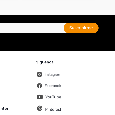
Suscribirme
Siguenos
instagram
fb
You Tube
pt
nter: