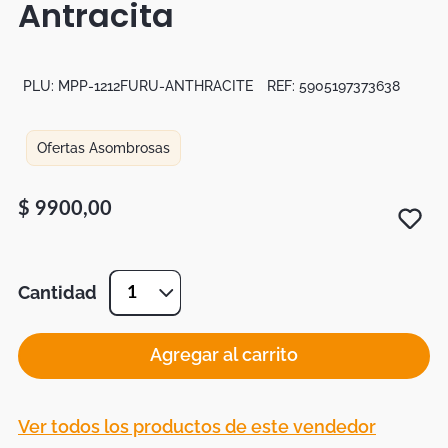
Antracita
Botas
Dko
PLU:
MPP-1212FURU-ANTHRACITE
REF:
5905197373638
Ofertas Asombrosas
$
9900
,
00
Cantidad
1
Agregar al carrito
Ver todos los productos de este vendedor