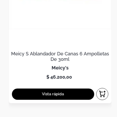
Meicy S Ablandador De Canas 6 Ampolletas
De 30ml
meicy's
$
46
.
200
,
00