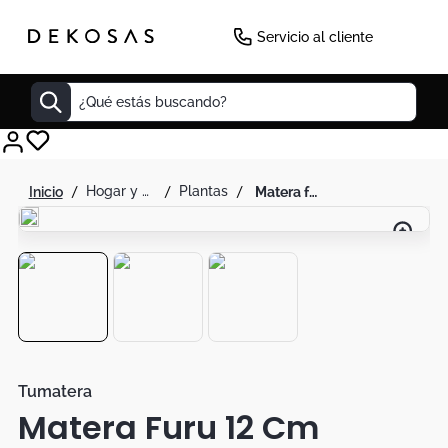
Servicio al cliente
¿Qué estás buscando?
Cuadros
hogar y decoración
plantas
matera furu 12 cm antracita
Decoracion
Tapete
Cabecero
Lamparas
Cuadro
Sillas
Tumatera
Matera Furu 12 Cm
Duvet